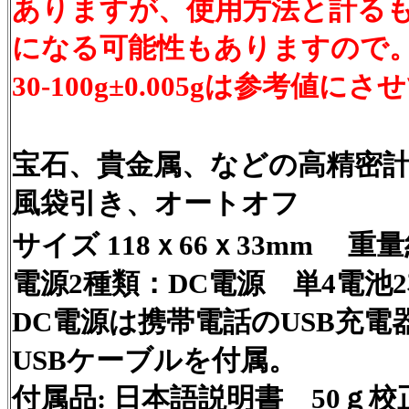
ありますが、使用方法と計る
になる可能性もありますので。精度0
30-100g±0.005gは参考値
宝石、貴金属、などの高精密
風袋引き、オートオフ
サイズ 118ｘ66ｘ33mm
重量
電源2種類：DC電源 単4電池
DC電源は携帯電話のUSB充電
USBケーブルを付属。
付属品: 日本語説明書 50ｇ校